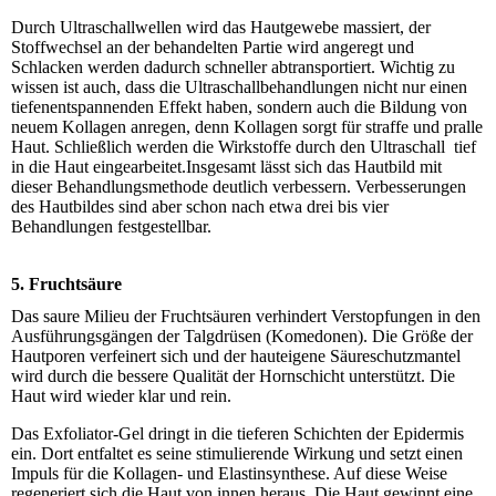
Durch Ultraschallwellen wird das Hautgewebe massiert, der
Stoffwechsel an der behandelten Partie wird angeregt und
Schlacken werden dadurch schneller abtransportiert. Wichtig zu
wissen ist auch, dass die Ultraschallbehandlungen nicht nur einen
tiefenentspannenden Effekt haben, sondern auch die Bildung von
neuem Kollagen anregen, denn Kollagen sorgt für straffe und pralle
Haut. Schließlich werden die Wirkstoffe durch den Ultraschall tief
in die Haut eingearbeitet.Insgesamt lässt sich das Hautbild mit
dieser Behandlungsmethode deutlich verbessern. Verbesserungen
des Hautbildes sind aber schon nach etwa drei bis vier
Behandlungen festgestellbar.
5. Fruchtsäure
Das saure Milieu der Fruchtsäuren verhindert Verstopfungen in den
Ausführungsgängen der Talgdrüsen (Komedonen). Die Größe der
Hautporen verfeinert sich und der hauteigene Säureschutzmantel
wird durch die bessere Qualität der Hornschicht unterstützt. Die
Haut wird wieder klar und rein.
Das Exfoliator-Gel dringt in die tieferen Schichten der Epidermis
ein. Dort entfaltet es seine stimulierende Wirkung und setzt einen
Impuls für die Kollagen- und Elastinsynthese. Auf diese Weise
regeneriert sich die Haut von innen heraus. Die Haut gewinnt eine