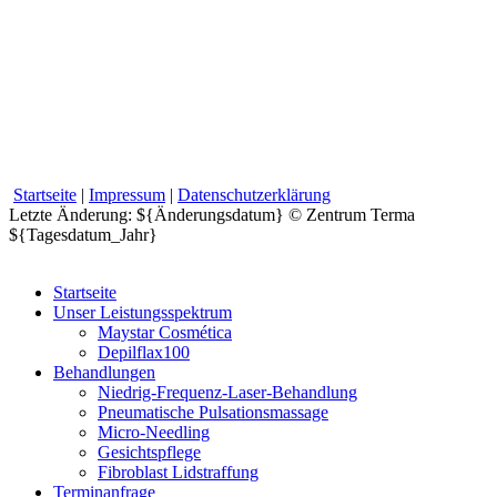
Startseite
|
Impressum
|
Datenschutzerklärung
Letzte Änderung: ${Änderungsdatum} © Zentrum Terma
${Tagesdatum_Jahr}
Startseite
Unser Leistungsspektrum
Maystar Cosmética
Depilflax100
Behandlungen
Niedrig-Frequenz-Laser-Behandlung
Pneumatische Pulsationsmassage
Micro-Needling
Gesichtspflege
Fibroblast Lidstraffung
Terminanfrage