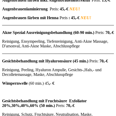
Augenbrauen färben inkl. Augenbrauenkorrektur
Preis:
15,-€
Augenbrauenlaminierung
Preis:
45,-€
NEU!
Augenbrauen färben mit Henna
Preis
: 45,-€
NEU!
Akne Spezial Ausreinigungsbehandlung
(60-90 min.)
Preis:
70,-€
Reinigung, Ensympeeling, Tiefenreinigung, Anti-Akne Massage,
D'arsonval, Anti-Akne Maske, Abschlusspflege
Gesichtsbehandlung mit Hyaluronsäure
(45 min.)
Preis:
70
,-€
Reinigung, Peeling, Hyaluron Ampulle, Gesichts-,Hals,- und
Decolletemassage, Maske, Abschlusspflege
Wimpernwelle
(60 min.) 45
,- €
Gesichtsbehandlung mit Fruchtsäure Exfoliator
20%,30%,40%,60%
(50 min.)
Preis:
70,-€
Reinigung, Schutz, Fruchtsäure, Neutralisation, Maske,