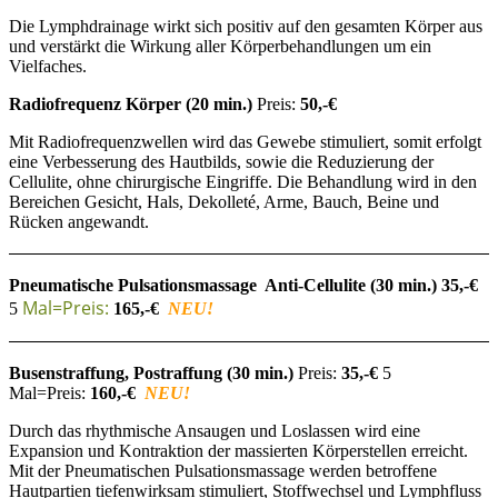
Die Lymphdrainage wirkt sich positiv auf den gesamten Körper aus
und verstärkt die Wirkung aller Körperbehandlungen um ein
Vielfaches.
Radiofrequenz Körper
(20 min.)
Preis:
50,-€
Mit Radiofrequenzwellen wird das Gewebe stimuliert, somit erfolgt
eine Verbesserung des Hautbilds, sowie die Reduzierung der
Cellulite, ohne chirurgische Eingriffe. Die Behandlung wird in den
Bereichen Gesicht, Hals, Dekolleté, Arme, Bauch, Beine und
Rücken angewandt.
Pneumatische Pulsationsmassage Anti-Cellulite
(30 min.) 35
,-€
Mal=Preis:
5
165,-€
NEU!
Busenstraffung, Postraffung
(30 min.)
Preis:
35
,-€
5
Mal=Preis:
160,-€
NEU!
Durch das rhythmische Ansaugen und Loslassen wird eine
Expansion und Kontraktion der massierten Körperstellen erreicht.
Mit der Pneumatischen Pulsationsmassage werden betroffene
Hautpartien tiefenwirksam stimuliert, Stoffwechsel und Lymphfluss